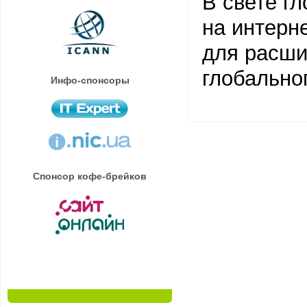
В свете г
на интерн
для расши
глобально
Инфо-спонсоры
Спонсор кофе-брейков